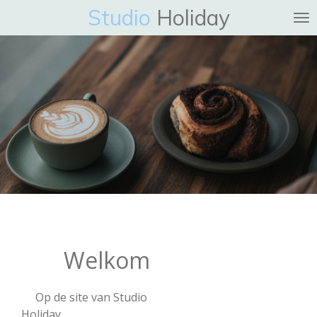
Studio
Holiday
Ga
direct
naar
de
hoofdinhoud
Welkom
Op de site van Studio
Holiday